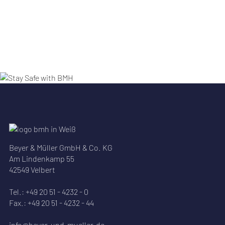
Beyer & Müller GmbH & Co. KG
Am Lindenkamp 55
42549 Velbert
Tel.: +49 20 51 - 4232 - 0
Fax.: +49 20 51 - 4232 - 44
info@beyer-und-mueller.de