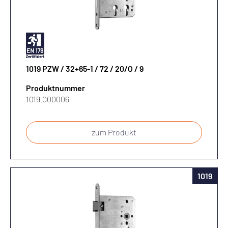
92
Stulplänge
Schließart
(in mm)
?
BAD
BAD-H
BB
1019 PZW / 32+65-1 / 72 / 20/O / 9
Stulpform
PZ
PZW
PZW-H
Produktnummer
1019.000006
RZ
RZW
Stulpmaterial
zum Produkt
Nuss
1019
Falle
?