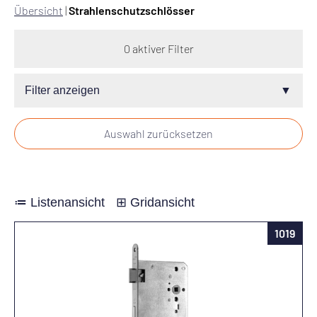
Übersicht
|
Strahlenschutzschlösser
0 aktiver Filter
Filter anzeigen
weitere Auswahlkriterien
Auswahl zurücksetzen
DIN EN
Standardfilter anzeigen
≔ Listenansicht
⊞ Gridansicht
Ausrichtung
?
1019
DIN EN (2)
DL
DR
Klassifikation (2)